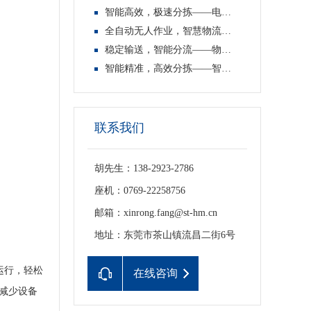
智能高效，极速分拣——电商快递分拣线
全自动无人作业，智慧物流新标配——物流自动分拣线
稳定输送，智能分流——物流分拣线
智能精准，高效分拣——智能分拣线
联系我们
胡先生：138-2923-2786
座机：0769-22258756
邮箱：xinrong.fang@st-hm.cn
地址：东莞市茶山镇流昌二街6号
运行，轻松
在线咨询
径减少设备