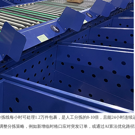
拣线每小时可处理1.2万件包裹，是人工分拣的8-10倍，且能24小时连续
持快速调整分拣策略，例如新增临时格口应对突发订单，或通过AI算法优化路