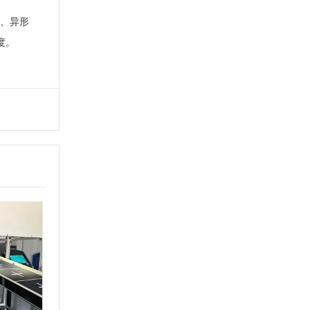
品、异形
度。