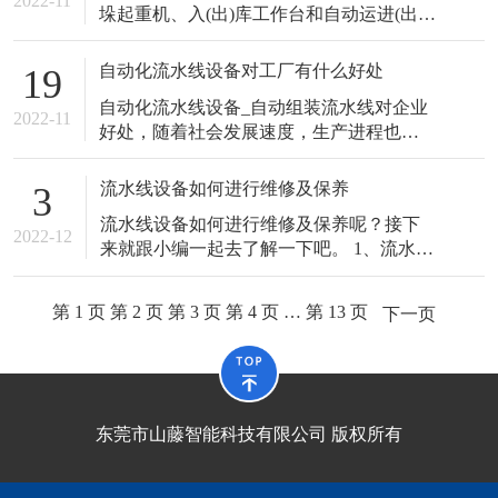
2022-11
垛起重机、入(出)库工作台和自动运进(出)
及操作控制系统组成。货架是钢结构 […]
自动化流水线设备对工厂有什么好处
19
自动化流水线设备_自动组装流水线对企业
2022-11
好处，随着社会发展速度，生产进程也在
逐渐的加速，而这样的生产速度主要归功
[…]
流水线设备如何进行维修及保养
3
流水线设备如何进行维修及保养呢？接下
2022-12
来就跟小编一起去了解一下吧。 1、流水线
设备机头减速箱的维修及保养方法： […]
第
1
页
第
2
页
第
3
页
第
4
页
…
第
13
页
下一页
东莞市山藤智能科技有限公司 版权所有