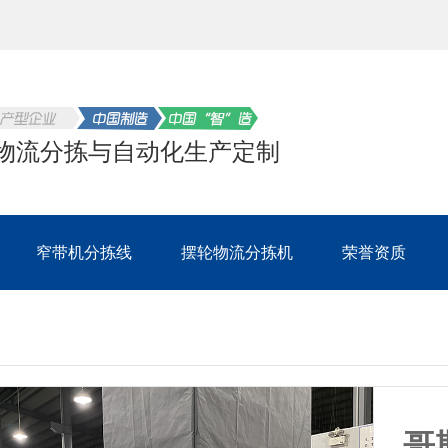
物流分拣与自动化生产定制
窄带机分拣线
摆轮物流分拣机
荣誉资质
哥