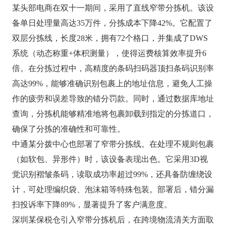
某头部电商在双十一期间，采用了直线窄带分拣机。该设
备单日处理量高达35万件，分拣成本下降42%。它配置了
双层分拣线，长度28米，拥有72个格口，并集成了DWS
系统（动态称重+体积测量），使得运费核算效率提升6
倍。在分拣过程中，高精度的条码扫码器顶扫条码识别率
高达99%，能够准确识别包裹上的地址信息，避免人工操
作的疲劳和误差导致的错分罚款。同时，通过数据库地址
查询，分拣机能够精准地将包裹卸载到指定的分拣道口，
确保了分拣的准确性和可靠性。
中通某分拨中心也部署了窄带分拣线。在处理不规则包裹
（如软包、异形件）时，该设备表现出色。它采用3D视
觉识别褶皱条码，读取成功率超过99%，还具备防缠绕设
计，可处理编织袋、泡沫箱等特殊包装。部署后，错分漏
扫投诉率下降89%，显著提升了客户满意度。
深圳某保税仓引入窄带分拣机后，在跨境物流清关方面取