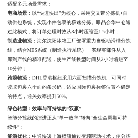
适配多元场景需求：
电商场景
：以“快进快出”为核心，采用交叉带分拣机+自
动供包系统，实现小件包裹的极速分拣。唯品会华中仓通
过此模式，将订单处理时效从8小时压缩至1.5小时；
制造业物流
：海尔沈阳冰箱工厂部署重力自驱动滑槽分拣
线，结合MES系统（制造执行系统），实现零部件从入
库到产线的精准配送，使生产线换型时间从2小时缩短至
10分钟；
跨境物流
：DHL香港枢纽采用六面扫描分拣机，可同时
读取包裹六个面的条形码，适应国际包裹标签位置不确定
的特点，通关效率提升50%。
绿色转型：效率与可持续的“双赢”
智能分拣线的演进正从“单一效率”转向“全生命周期可持
续性”：
能源优化
：中通快递上海枢纽通过变频驱动技术，使分拣