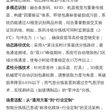
盖多模态感知、动态路径规划与柔性分拣：
多模态识别
：融合条形码、RFID、机器视觉与重量传感
器，构建“四重验证”体系。即使包裹标签破损或污损，系
统仍能通过AI视觉识别商品外观，结合重量数据交叉验
证目的地。例如，医药冷链分拣线可同时监测温度（2-
8℃）与冲击力（＜5g），确保疫苗等高价值货物安全；
动态路径优化
：采用A*算法实时计算最优分拣路径，避
免通道拥堵。在“双11”峰值期间，系统可自动增加热门区
域分拣通道，使每小时处理量稳定在15万件以上；
柔性分拣技术
：针对异形件（如乐器、灯具），3D视觉
机械臂可自动识别包裹轮廓，调整抓取力度与角度，将破
损率降至0.03%以下；而气垫分拣装置则通过空气悬浮技
术，实现易碎品（如玻璃制品）的“零冲击”分拣。
场景适配：从“通用方案”到“行业定制”
智能分拣线已形成“标准化模块+行业定制”的灵活架构，