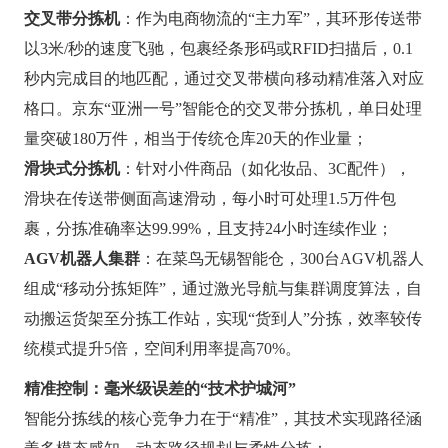
交叉带分拣机
：作为电商物流的“主力军”，其环形传送带
以3米/秒的速度飞驰，包裹经条形码或RFID扫描后，0.1
秒内完成目的地匹配，通过交叉带横向移动精准落入对应
格口。京东“亚洲一号”智能仓的交叉带分拣机，单日处理
量突破180万件，相当于传统仓库20天的作业量；
滑块式分拣机
：针对小件商品（如化妆品、3C配件），
滑块在传送带侧面高速滑动，每小时可处理1.5万件包
裹，分拣准确率达99.99%，且支持24小时连续作业；
AGV机器人集群
：在菜鸟无锡智能仓，300台AGV机器人
组成“移动分拣矩阵”，通过激光导航与集群调度算法，自
动搬运货架至分拣工作站，实现“货到人”分拣，效率较传
统模式提升5倍，空间利用率提高70%。
精准控制：毫米级误差的“技术护城河”
智能分拣线的核心竞争力在于“精准”，其技术实现路径涵