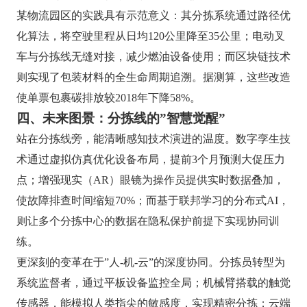
某物流园区的实践具有示范意义：其分拣系统通过路径优
化算法，将空驶里程从日均120公里降至35公里；电动叉
车与分拣线无缝对接，减少燃油设备使用；而区块链技术
则实现了包装材料的全生命周期追溯。据测算，这些改造
使单票包裹碳排放较2018年下降58%。
四、未来图景：分拣线的”智慧觉醒”
站在分拣线旁，能清晰感知技术演进的温度。数字孪生技
术通过虚拟仿真优化设备布局，提前3个月预测大促压力
点；增强现实（AR）眼镜为操作员提供实时数据叠加，
使故障排查时间缩短70%；而基于联邦学习的分布式AI，
则让多个分拣中心的数据在隐私保护前提下实现协同训
练。
更深刻的变革在于”人-机-云”的深度协同。分拣员转型为
系统监督者，通过平板设备监控全局；机械臂搭载的触觉
传感器，能模拟人类指尖的敏感度，实现精密分拣；云端