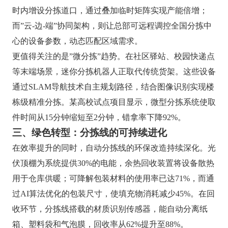
时内增设分拣道口，通过叠加临时矩阵实现产能倍增；
而”云-边-端”协同架构，则让总部可远程调控全国分拣中
心的设备参数，动态匹配区域需求。
更值得关注的是”微分拣”趋势。在社区驿站、校园快递点
等末端场景，迷你分拣机器人正取代传统货架。这些设备
通过SLAM导航技术自主规划路径，结合图像识别实现楼
栋级精准分拣。某高校试点项目显示，微型分拣系统使取
件时间从15分钟缩短至2分钟，错拿率下降92%。
三、绿色转型：分拣线的可持续进化
在效率提升的同时，自动分拣线的环保改造持续深化。光
伏顶棚为系统提供30%的电能，余热回收装置将设备散热
用于仓库供暖；可降解包装材料的使用率已达71%，而通
过AI算法优化的包装尺寸，使填充物消耗减少45%。在回
收环节，分拣线搭载的材质识别传感器，能自动分离纸
箱、塑料袋和气泡膜，回收率从62%提升至88%。