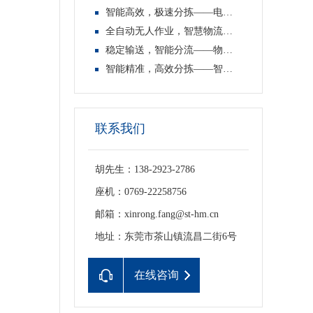
智能高效，极速分拣——电商快递分拣线
全自动无人作业，智慧物流新标配——物流自动分拣线
稳定输送，智能分流——物流分拣线
智能精准，高效分拣——智能分拣线
联系我们
胡先生：138-2923-2786
座机：0769-22258756
邮箱：xinrong.fang@st-hm.cn
地址：东莞市茶山镇流昌二街6号
在线咨询