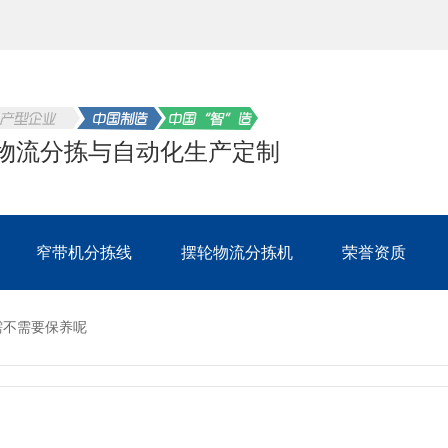
物流分拣与自动化生产定制
窄带机分拣线
摆轮物流分拣机
荣誉资质
需不需要保养呢